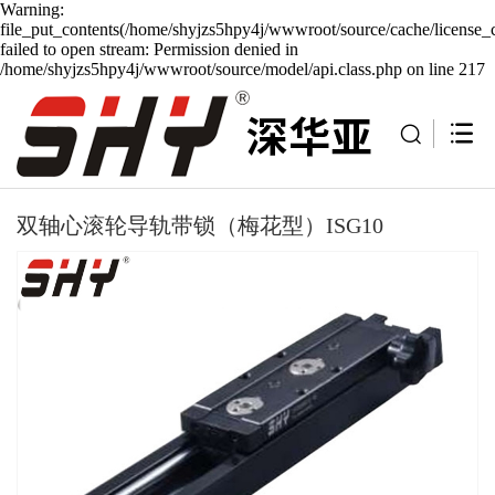
Warning:
file_put_contents(/home/shyjzs5hpy4j/wwwroot/source/cache/license_
failed to open stream: Permission denied in
/home/shyjzs5hpy4j/wwwroot/source/model/api.class.php on line 217
双轴心滚轮导轨带锁（梅花型）ISG10