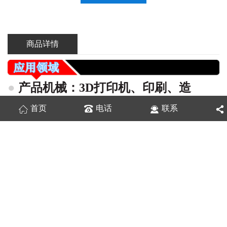
商品详情
●
产品机械：3
D打
印机、印刷、造
纸、纺织、木工、摄影器材轨道、
游艺
首页
电话
联系
机滑轨
●
建材机械：码坯机、真空码坯机
●
家私行业：高档家私、抽屉滑轨、家
私路轨
●
电子机械：半导体机械、机械手臂、