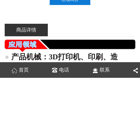
商品详情
●
产品机械：3
D打
印机、印刷、造
纸、纺织、木工、摄影器材轨道、
游艺
首页
电话
联系
机滑轨
●
建材机械：码坯机、真空码坯机
●
家私行业：高档家私、抽屉滑轨、家
私路轨