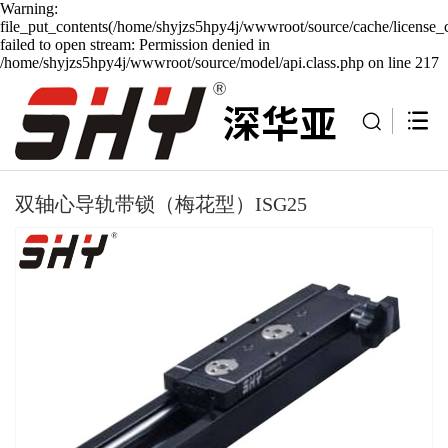
Warning:
file_put_contents(/home/shyjzs5hpy4j/wwwroot/source/cache/license_
failed to open stream: Permission denied in
/home/shyjzs5hpy4j/wwwroot/source/model/api.class.php on line 217
双轴心导轨带锁（梅花型）ISG25