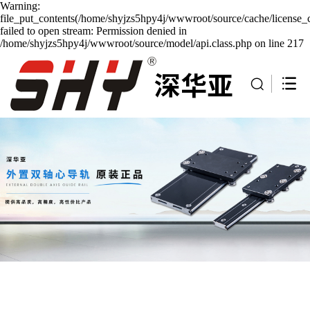
Warning:
file_put_contents(/home/shyjzs5hpy4j/wwwroot/source/cache/license_
failed to open stream: Permission denied in
/home/shyjzs5hpy4j/wwwroot/source/model/api.class.php on line 217