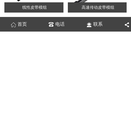
线性皮带模组
高速传动皮带模组
首页
电话
联系
内置双轴心直线导轨
双轴心直线导轨
公司
简介
COMPANY PROFILE
深华亚公司是一家专业生产双轴心导轨、直线模组、电动滑
台、机械手厂家，公司于2009年在深圳成立，2018年在东莞
市成立分公司，经过近十年的发展，公司在生产和客户反馈