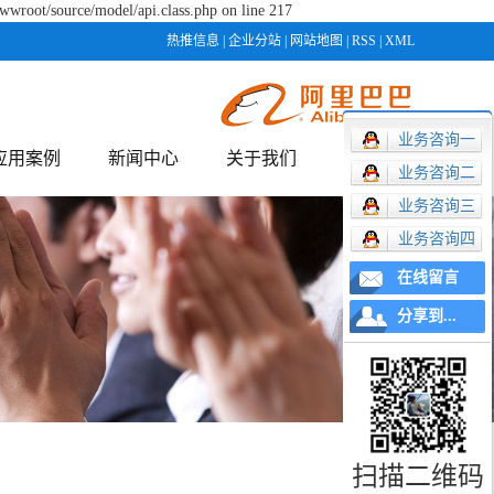
wwroot/source/model/api.class.php on line 217
热推信息
|
企业分站
|
网站地图
|
RSS
|
XML
业务咨询一
应用案例
新闻中心
关于我们
联系我们
业务咨询二
业务咨询三
应用案例
公司动态
公司简介
联系
业务咨询四
行业资讯
企业文化
在线留言
技术资讯
资质荣誉
分享到...
扫描二维码