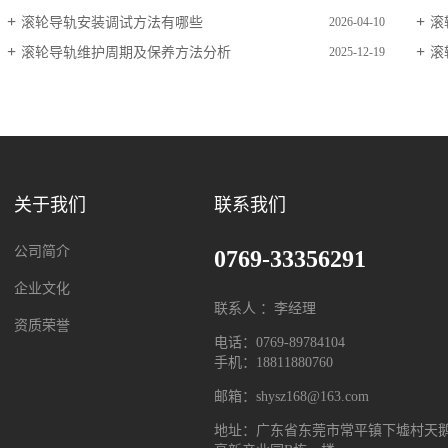
滚轮导轨安装调试方法有哪些
滚
2026-04-10
滚轮导轨维护周期及保养方法分析
滚
2025-12-19
关于我们
联系我们
公司简介
0769-33356291
企业文化
联系人 ：李经理
资质荣誉
电话：0769-89784104
手机：18811880760
邮箱：shysz168@163.com
地址：广东省东莞市常平镇下墟村天鹅