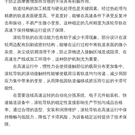
于防止因摩擦增加而导致的卡滞具有积极作用。
轨道结构的加工精度与硬化处理也是关键因素。经过热处理与
精磨的轨道表面硬度高、平直度好，能够在高速条件下承受反复冲
击和振动，不易产生微小变形。这种稳定的几何精度为滚轮导轨在
高速下保持顺畅运行提供了保障。
滚轮导轨的自清洁能力也有助于减少卡滞现象。部分设计在滚
轮周边配有刮刷或密封结构，能够在运行过程中将轨道表面的微小
杂质、灰尘或切屑清理干净，防止异物进入接触区域造成阻滞。在
高速生产线或加工环境中，这种防护机制尤为重要。
在高速运行中，惯性力会使得接触部位的载荷分布更加集中。
滚轮导轨的滚动接触特性能够使载荷沿着轨道均匀传递，减少局部
应力集中带来的变形，从而降低因轨道偏移或挤压而引起的卡滞可
能性。
在需要连续高速运转的自动化分拣系统、电子元件贴装机、快
速输送设备中，滚轮导轨的稳定性直接影响生产节拍与成品合格
率。通过合理的选型、安装和润滑维护，滚轮导轨在高速运行中保
持顺畅与低阻力，降低了卡滞风险，为设备稳定运转提供了技术保
障。