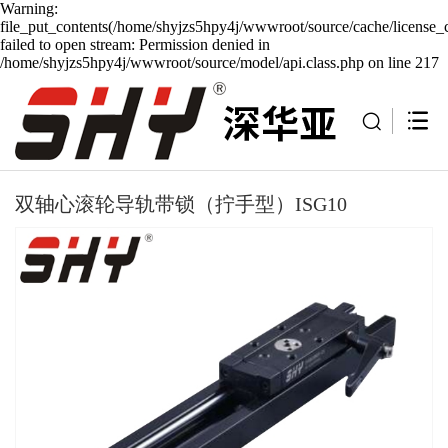
Warning:
file_put_contents(/home/shyjzs5hpy4j/wwwroot/source/cache/license_
failed to open stream: Permission denied in
/home/shyjzs5hpy4j/wwwroot/source/model/api.class.php on line 217
双轴心滚轮导轨带锁（拧手型）ISG10