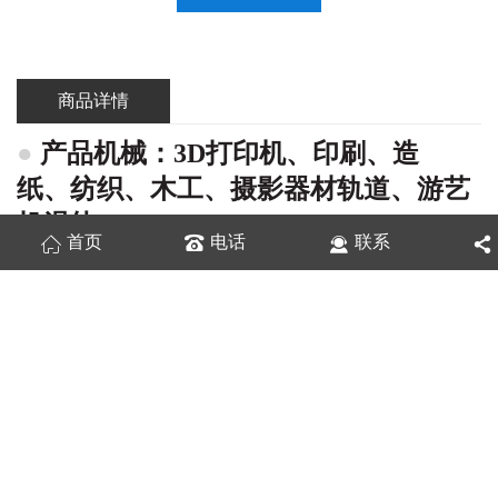
商品详情
●
产品机械：3
D打
印机、印刷、造
纸、纺织、木工、摄影器材轨道、
游艺
机滑轨
首页
电话
联系
●
建材机械：码坯机、真空码坯机
●
家私行业：高档家私、抽屉滑轨、家
私路轨
●
电子机械：半导体机械、机械手臂、
X
-
Y平
台、量测设备