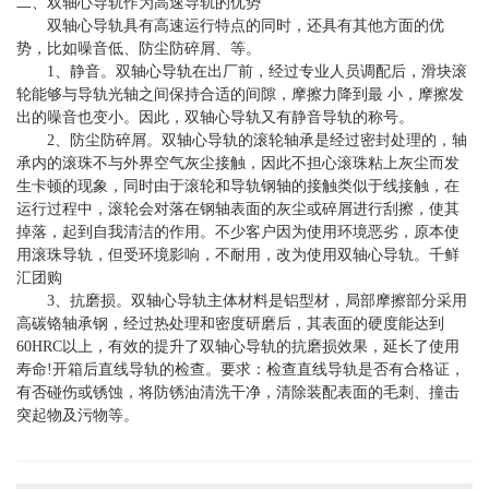
二、双轴心导轨作为高速导轨的优势
双轴心导轨具有高速运行特点的同时，还具有其他方面的优
势，比如噪音低、防尘防碎屑、等。
1、静音。双轴心导轨在出厂前，经过专业人员调配后，滑块滚
轮能够与导轨光轴之间保持合适的间隙，摩擦力降到最 小，摩擦发
出的噪音也变小。因此，双轴心导轨又有静音导轨的称号。
2、防尘防碎屑。双轴心导轨的滚轮轴承是经过密封处理的，轴
承内的滚珠不与外界空气灰尘接触，因此不担心滚珠粘上灰尘而发
生卡顿的现象，同时由于滚轮和导轨钢轴的接触类似于线接触，在
运行过程中，滚轮会对落在钢轴表面的灰尘或碎屑进行刮擦，使其
掉落，起到自我清洁的作用。不少客户因为使用环境恶劣，原本使
用滚珠导轨，但受环境影响，不耐用，改为使用双轴心导轨。千鲜
汇团购
3、抗磨损。双轴心导轨主体材料是铝型材，局部摩擦部分采用
高碳铬轴承钢，经过热处理和密度研磨后，其表面的硬度能达到
60HRC以上，有效的提升了双轴心导轨的抗磨损效果，延长了使用
寿命!开箱后直线导轨的检查。要求：检查直线导轨是否有合格证，
有否碰伤或锈蚀，将防锈油清洗干净，清除装配表面的毛刺、撞击
突起物及污物等。